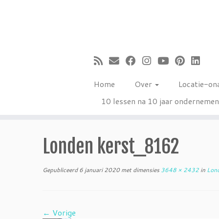
Ga
naar
inhoud
Home
Over
Locatie-on
10 lessen na 10 jaar onderneme
Londen kerst_8162
Gepubliceerd
6 januari 2020
met dimensies
3648 × 2432
in
Lond
← Vorige