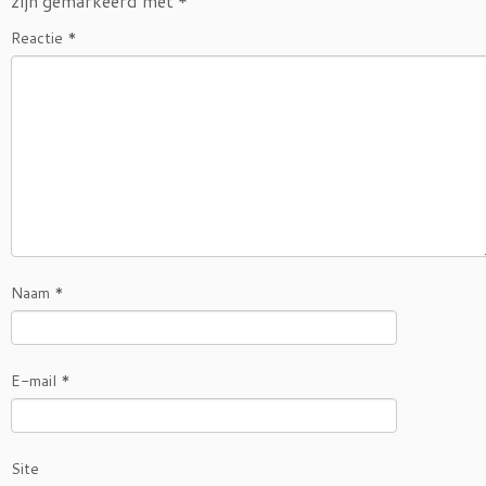
zijn gemarkeerd met
*
k
Reactie
*
Naam
*
E-mail
*
Site