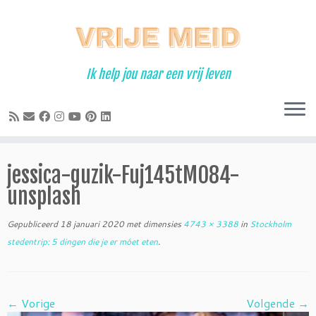
Ga
naar
inhoud
Ik help jou naar een vrij leven
jessica-guzik-Fuj145tMO84-
unsplash
Gepubliceerd
18 januari 2020
met dimensies
4743 × 3388
in
Stockholm
stedentrip: 5 dingen die je er móet eten
.
← Vorige
Volgende →