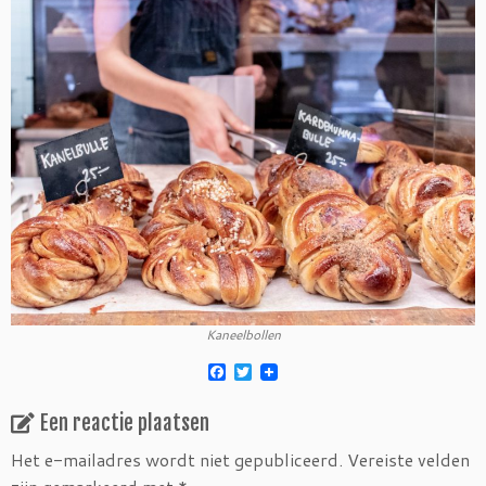
Kaneelbollen
F
T
a
w
c
i
Een reactie plaatsen
e
t
b
t
o
e
Het e-mailadres wordt niet gepubliceerd.
Vereiste velden
o
r