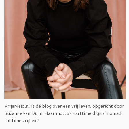
VrijeMeid.nl is dé blog over een vrij leven, opgericht door
Suzanne van Duijn. Haar motto? Parttime digital nomad,
fulltime vrijheid!