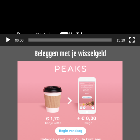
00:00
13:19
Beleggen met je wisselgeld