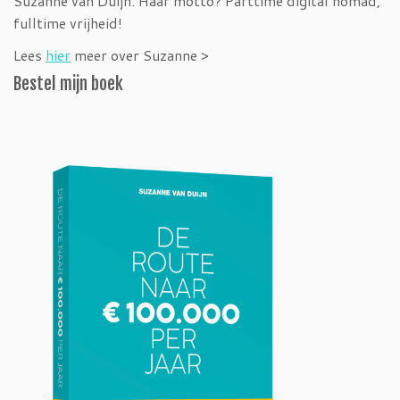
Suzanne van Duijn. Haar motto? Parttime digital nomad,
fulltime vrijheid!
Lees
hier
meer over Suzanne >
Bestel mijn boek