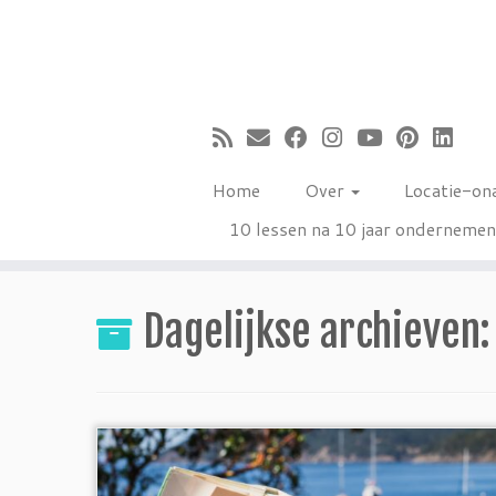
Ga
naar
inhoud
Home
Over
Locatie-on
10 lessen na 10 jaar onderneme
Dagelijkse archieven