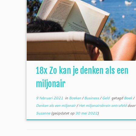
18x Zo kan je denken als een
miljonair
9 februari 2021
in
Boeken
/
Business
/
Geld
getagd
Boek
/
Denken als een miljonair
/
Het miljonairsbrein ontrafeld
door
Suzanne
(geüpdatet op
30 mei 2022
)