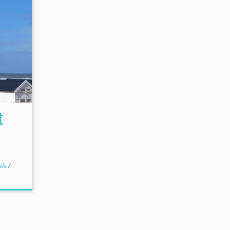
t
els
/