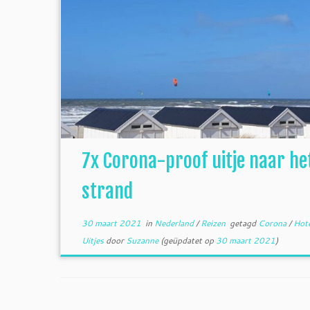
7x Corona-proof uitje naar he
strand
30 maart 2021
in
Nederland
/
Reizen
getagd
Corona
/
Hot
Uitjes
door
Suzanne
(geüpdatet op
30 maart 2021
)