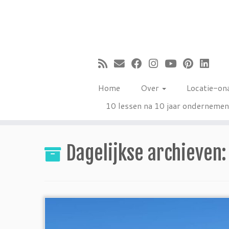
Ga
naar
inhoud
Home
Over
Locatie-on
10 lessen na 10 jaar onderneme
Dagelijkse archieven