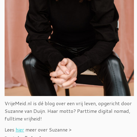
VrijeMeid.nl is dé blog over een vrij leven, opgericht door
Suzanne van Duijn. Haar motto? Parttime digital nomad,
fulltime vrijheid!
Lees
hier
meer over Suzanne >