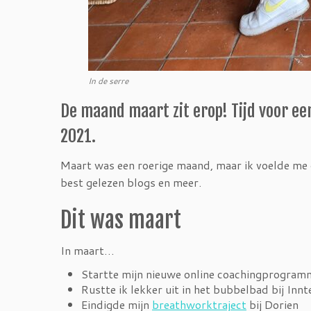
In de serre
De maand maart zit erop! Tijd voor ee
2021.
Maart was een roerige maand, maar ik voelde me go
best gelezen blogs en meer.
Dit was maart
In maart…
Startte mijn nieuwe online coachingprogra
Rustte ik lekker uit in het bubbelbad bij Innt
Eindigde mijn
breathworktraject
bij Dorien