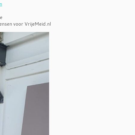
n
ee
ensen voor VrijeMeid.nl