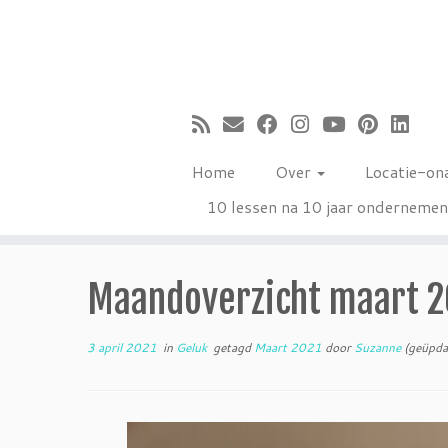
Ga
naar
inhoud
Home
Over
Locatie-on
10 lessen na 10 jaar onderneme
Maandoverzicht maart 2
3 april 2021
in
Geluk
getagd
Maart 2021
door
Suzanne
(geüpda