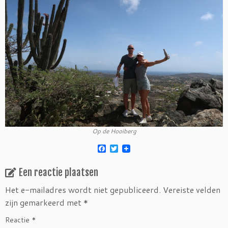
Op de Hooiberg
F
T
a
w
c
i
Een reactie plaatsen
e
t
b
t
o
e
Het e-mailadres wordt niet gepubliceerd.
Vereiste velden
o
r
zijn gemarkeerd met
*
k
Reactie
*