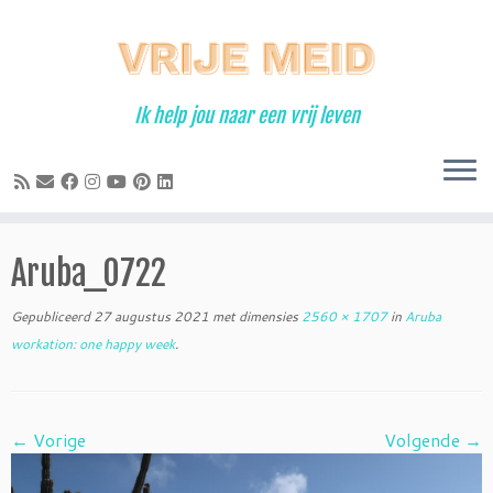
Ga
naar
inhoud
Ik help jou naar een vrij leven
Aruba_0722
Gepubliceerd
27 augustus 2021
met dimensies
2560 × 1707
in
Aruba
workation: one happy week
.
← Vorige
Volgende →