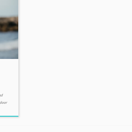
gd
door