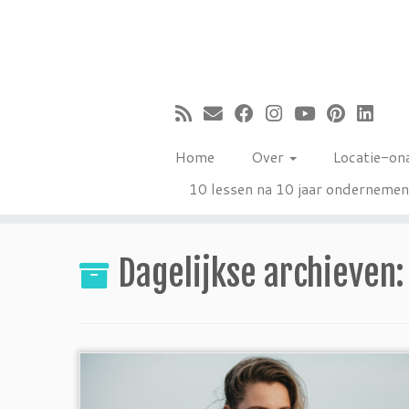
Ga
naar
inhoud
Home
Over
Locatie-on
10 lessen na 10 jaar onderneme
Dagelijkse archieven