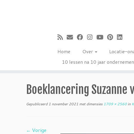
Ga
naar
inhoud
Home
Over
Locatie-on
10 lessen na 10 jaar onderneme
Boeklancering Suzanne 
Gepubliceerd
1 november 2021
met dimensies
1709 × 2560
in
K
← Vorige