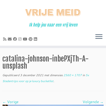
Ga
naar
inhoud
Ik help jou naar een vrij leven
catalina-johnson-inbePXjTh-A-
unsplash
Gepubliceerd
3 december 2021
met dimensies
2560 × 1707
in
5x
Stedentrips voor op je luxury bucketlist
.
← Vorige
Volgende →