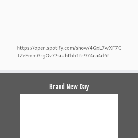
https://open.spotify.com/show/4QxL7wXF7C
JZeEmmGrgOv7?si=bfbb1fc974ca4d6f
Brand New Day