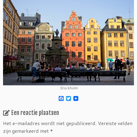
Stockholm
F
T
a
w
c
i
Een reactie plaatsen
e
t
b
t
o
e
Het e-mailadres wordt niet gepubliceerd.
Vereiste velden
o
r
zijn gemarkeerd met
*
k