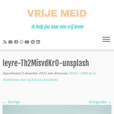
Ga
naar
inhoud
Ik help jou naar een vrij leven
leyre-Th2MisvdKr0-unsplash
Gepubliceerd
3 december 2021
met dimensies
2560 × 1880
in
5x
Stedentrips voor op je luxury bucketlist
.
← Vorige
Volgende →