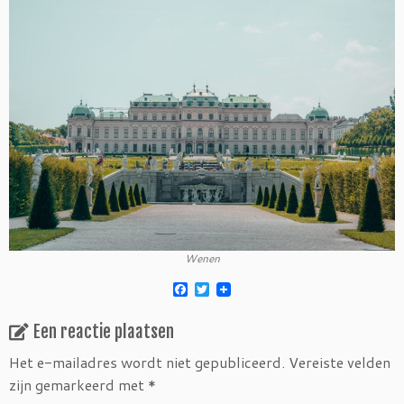
Wenen
F
T
a
w
c
i
Een reactie plaatsen
e
t
b
t
o
e
Het e-mailadres wordt niet gepubliceerd.
Vereiste velden
o
r
zijn gemarkeerd met
*
k