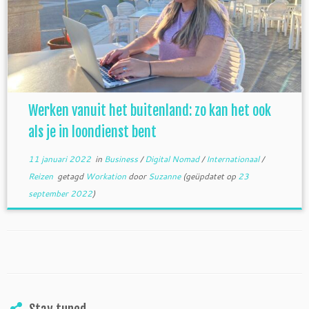
Werken vanuit het buitenland: zo kan het ook
als je in loondienst bent
11 januari 2022
in
Business
/
Digital Nomad
/
Internationaal
/
Reizen
getagd
Workation
door
Suzanne
(geüpdatet op
23
september 2022
)