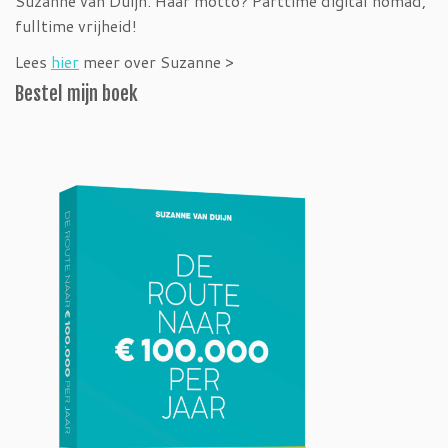
Suzanne van Duijn. Haar motto? Parttime digital nomad,
fulltime vrijheid!
Lees
hier
meer over Suzanne >
Bestel mijn boek