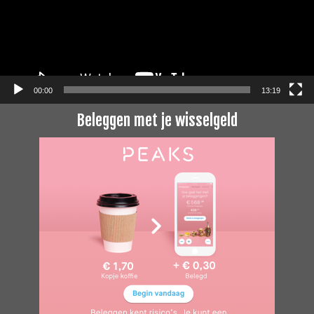
00:00
13:19
Beleggen met je wisselgeld