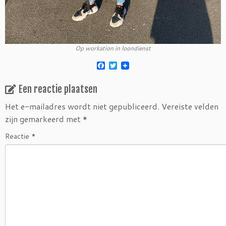
Op workation in loondienst
F
T
a
w
c
i
Een reactie plaatsen
e
t
b
t
o
e
Het e-mailadres wordt niet gepubliceerd.
Vereiste velden
o
r
zijn gemarkeerd met
*
k
Reactie
*