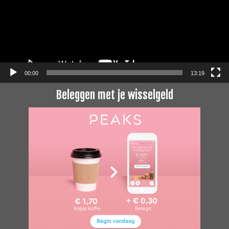
00:00
13:19
Beleggen met je wisselgeld