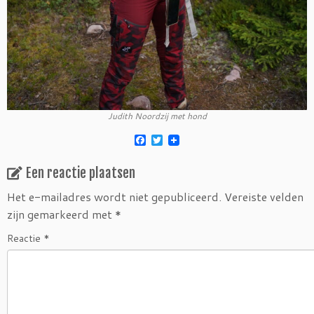
Judith Noordzij met hond
F
T
a
w
c
i
Een reactie plaatsen
e
t
b
t
o
e
Het e-mailadres wordt niet gepubliceerd.
Vereiste velden
o
r
zijn gemarkeerd met
*
k
Reactie
*