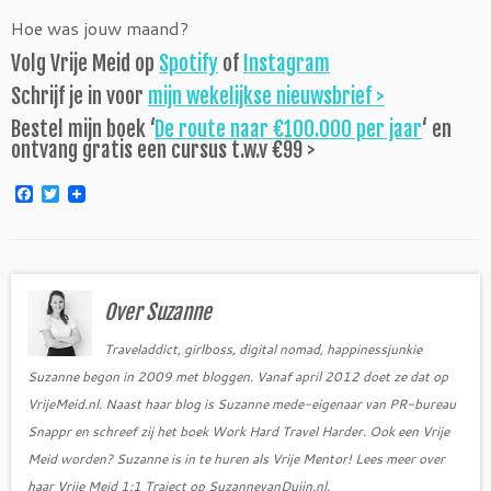
Hoe was jouw maand?
Volg Vrije Meid op
Spotify
of
Instagram
Schrijf je in voor
mijn wekelijkse nieuwsbrief >
Bestel mijn boek ‘
De route naar €100.000 per jaar
‘ en
ontvang gratis een cursus t.w.v €99 >
F
T
a
w
c
i
e
t
b
t
o
e
o
r
Over Suzanne
k
Traveladdict, girlboss, digital nomad, happinessjunkie
Suzanne begon in 2009 met bloggen. Vanaf april 2012 doet ze dat op
VrijeMeid.nl. Naast haar blog is Suzanne mede-eigenaar van PR-bureau
Snappr en schreef zij het boek Work Hard Travel Harder. Ook een Vrije
Meid worden? Suzanne is in te huren als Vrije Mentor! Lees meer over
haar Vrije Meid 1:1 Traject op SuzannevanDuijn.nl.