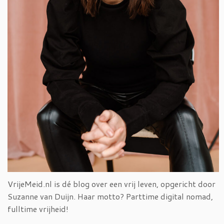
VrijeMeid.nl is dé blog over een vrij leven, opgericht door
Suzanne van Duijn. Haar motto? Parttime digital nomad,
fulltime vrijheid!