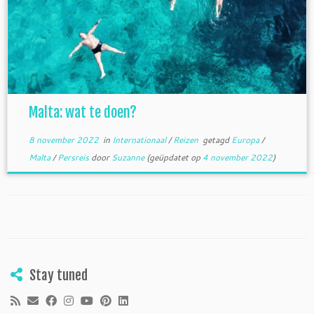
Malta: wat te doen?
8 november 2022
in
Internationaal
/
Reizen
getagd
Europa
/
Malta
/
Persreis
door
Suzanne
(geüpdatet op
4 november 2022
)
Stay tuned