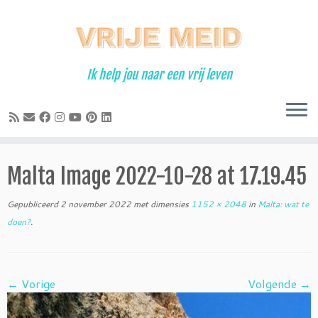
Ga
naar
inhoud
Ik help jou naar een vrij leven
Malta Image 2022-10-28 at 17.19.45
Gepubliceerd
2 november 2022
met dimensies
1152 × 2048
in
Malta: wat te
doen?
.
← Vorige
Volgende →