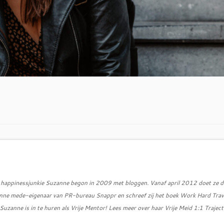
d, happinessjunkie Suzanne begon in 2009 met bloggen. Vanaf april 2012 doet ze d
zanne mede-eigenaar van PR-bureau Snappr en schreef zij het boek Work Hard Trav
uzanne is in te huren als Vrije Mentor! Lees meer over haar Vrije Meid 1:1 Traject