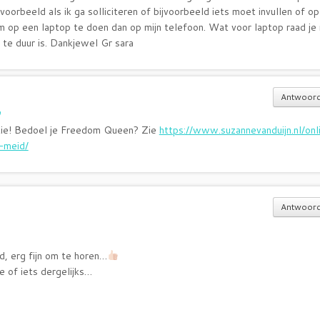
jvoorbeeld als ik ga solliciteren of bijvoorbeeld iets moet invullen of o
om op een laptop te doen dan op mijn telefoon. Wat voor laptop raad je 
 te duur is. Dankjewel Gr sara
Antwoor
9
ctie! Bedoel je Freedom Queen? Zie
https://www.suzannevanduijn.nl/onl
-meid/
Antwoor
d, erg fijn om te horen…
e of iets dergelijks…