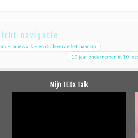
icht navigatie
m Framework – en dit leverde het haar op
10 jaar ondernemen in 10 le
Mijn TEDx Talk
Videospeler