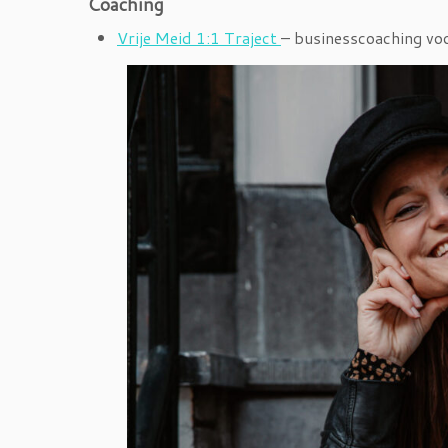
Coaching
Vrije Meid 1:1 Traject
– businesscoaching vo