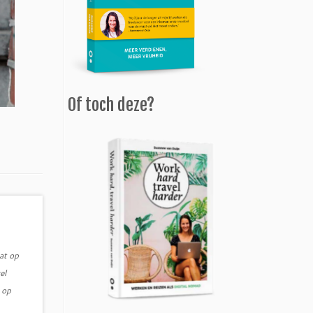
Of toch deze?
at op
el
 op