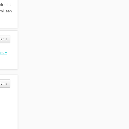
pdracht
mij aan
den
↓
ine-
den
↓