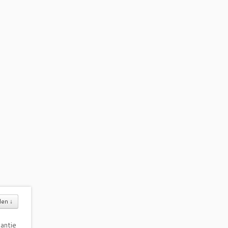
den
↓
antie