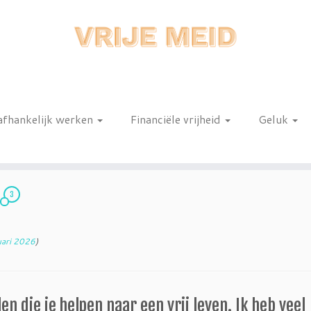
afhankelijk werken
Financiële vrijheid
Geluk
n
3
?
uari 2026
)
en die je helpen naar een vrij leven. Ik heb veel