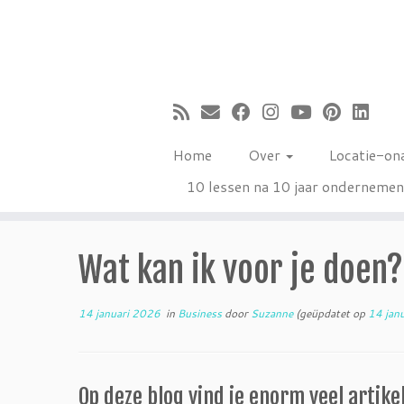
Ga
naar
inhoud
Home
Over
Locatie-on
10 lessen na 10 jaar onderneme
Wat kan ik voor je doen
14 januari 2026
in
Business
door
Suzanne
(geüpdatet op
14 jan
Op deze blog vind je enorm veel artikel