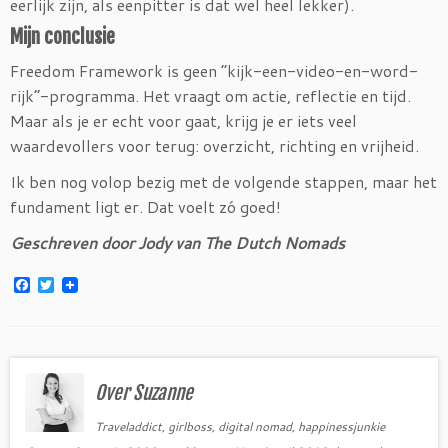
eerlijk zijn, als eenpitter is dat wel heel lekker).
Mijn conclusie
Freedom Framework is geen “kijk-een-video-en-word-
rijk”-programma. Het vraagt om actie, reflectie en tijd.
Maar als je er echt voor gaat, krijg je er iets veel
waardevollers voor terug: overzicht, richting en vrijheid.
Ik ben nog volop bezig met de volgende stappen, maar het
fundament ligt er. Dat voelt zó goed!
Geschreven door Jody van The Dutch Nomads
F
T
a
w
c
i
e
t
b
t
o
e
o
r
Over Suzanne
k
Traveladdict, girlboss, digital nomad, happinessjunkie