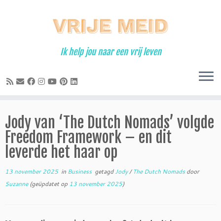
Ga
naar
inhoud
Ik help jou naar een vrij leven
Jody van ‘The Dutch Nomads’ volgde
Freedom Framework – en dit
leverde het haar op
13 november 2025
in
Business
getagd
Jody
/
The Dutch Nomads
door
Suzanne
(geüpdatet op
13 november 2025
)