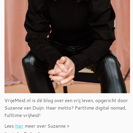
VrijeMeid.nl is dé blog over een vrij leven, opgericht door
Suzanne van Duijn. Haar motto? Parttime digital nomad,
fulltime vrijheid!
Lees
hier
meer over Suzanne >