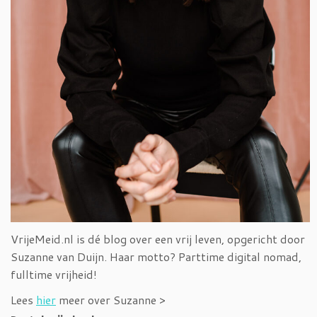
VrijeMeid.nl is dé blog over een vrij leven, opgericht door
Suzanne van Duijn. Haar motto? Parttime digital nomad,
fulltime vrijheid!
Lees
hier
meer over Suzanne >