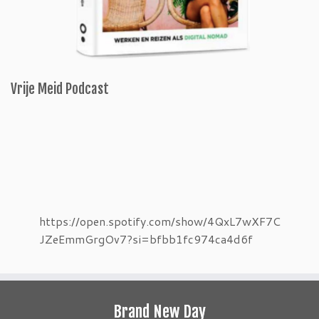
Vrije Meid Podcast
https://open.spotify.com/show/4QxL7wXF7C
JZeEmmGrgOv7?si=bfbb1fc974ca4d6f
Brand New Day