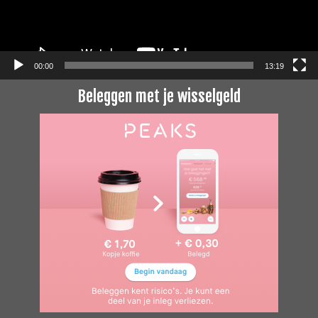
00:00
13:19
Beleggen met je wisselgeld