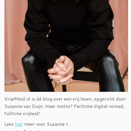
VrijeMeid.nl is dé blog over een vrij leven, opgericht door
Suzanne van Duijn. Haar motto? Parttime digital nomad,
fulltime vrijheid!
Lees
hier
meer over Suzanne >