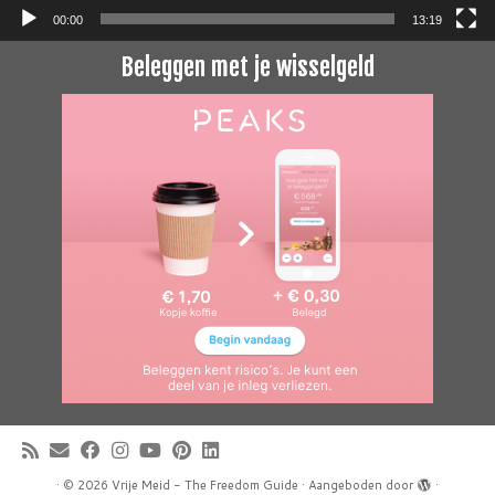
00:00
13:19
Beleggen met je wisselgeld
·
© 2026
Vrije Meid - The Freedom Guide
·
Aangeboden door
·