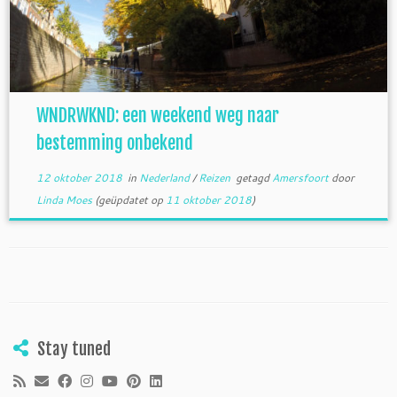
WNDRWKND: een weekend weg naar
bestemming onbekend
12 oktober 2018
in
Nederland
/
Reizen
getagd
Amersfoort
door
Linda Moes
(geüpdatet op
11 oktober 2018
)
Stay tuned