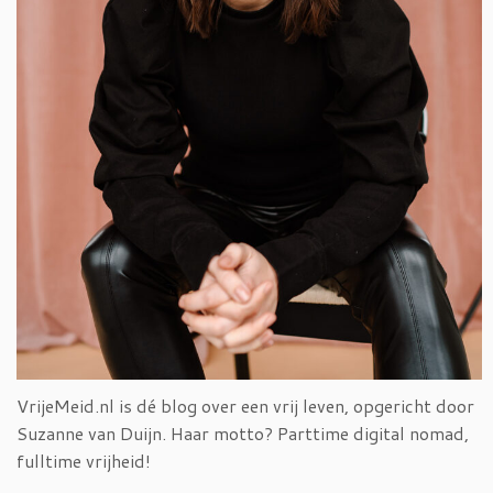
VrijeMeid.nl is dé blog over een vrij leven, opgericht door
Suzanne van Duijn. Haar motto? Parttime digital nomad,
fulltime vrijheid!