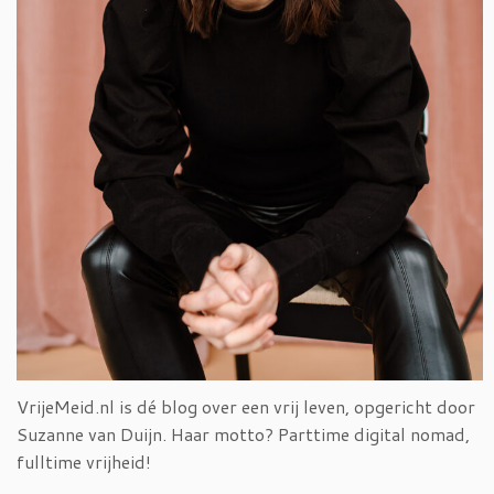
VrijeMeid.nl is dé blog over een vrij leven, opgericht door
Suzanne van Duijn. Haar motto? Parttime digital nomad,
fulltime vrijheid!