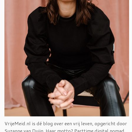
VrijeMeid.nl is dé blog over een vrij leven, opgericht door
Suzanne van Duijn. Haar motto? Parttime digital nomad,