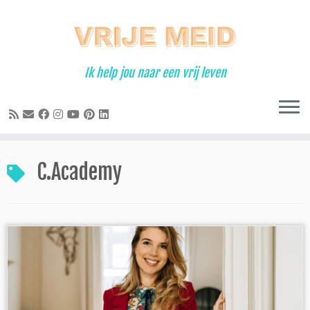
Ga
naar
inhoud
Ik help jou naar een vrij leven
C.Academy