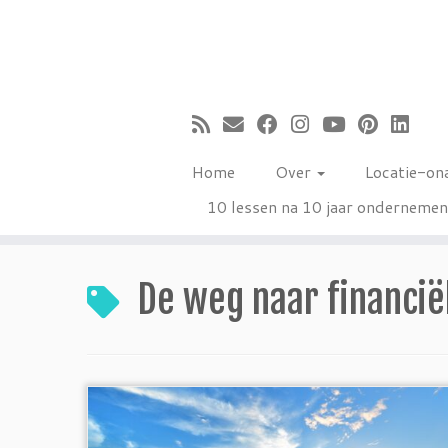
Ga
naar
inhoud
Home
Over
Locatie-on
10 lessen na 10 jaar onderneme
De weg naar financiël