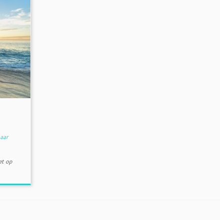
d
aar
t op