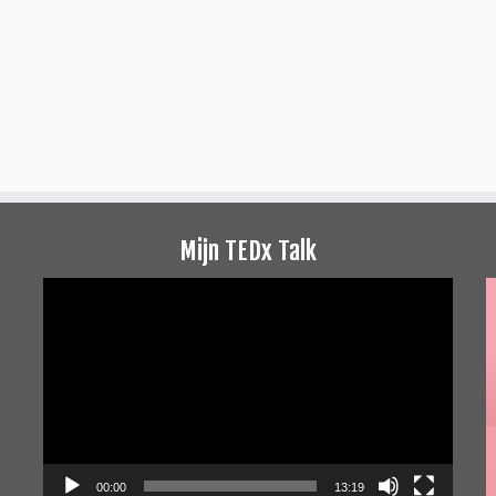
Mijn TEDx Talk
Videospeler
00:00
13:19