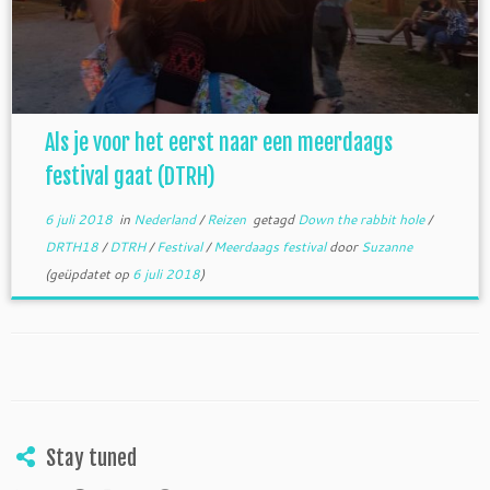
Als je voor het eerst naar een meerdaags
festival gaat (DTRH)
6 juli 2018
in
Nederland
/
Reizen
getagd
Down the rabbit hole
/
DRTH18
/
DTRH
/
Festival
/
Meerdaags festival
door
Suzanne
(geüpdatet op
6 juli 2018
)
Stay tuned