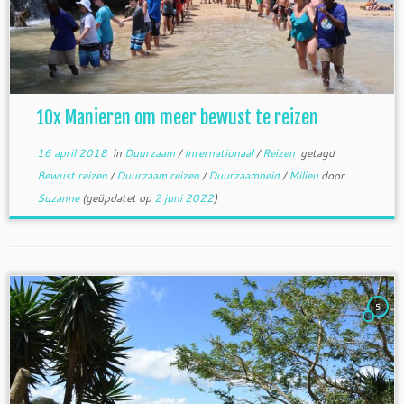
10x Manieren om meer bewust te reizen
16 april 2018
in
Duurzaam
/
Internationaal
/
Reizen
getagd
Bewust reizen
/
Duurzaam reizen
/
Duurzaamheid
/
Milieu
door
Suzanne
(geüpdatet op
2 juni 2022
)
5