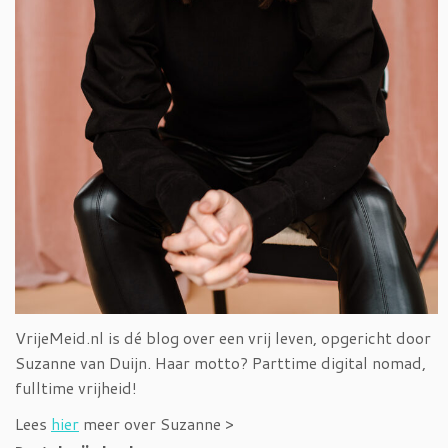
VrijeMeid.nl is dé blog over een vrij leven, opgericht door
Suzanne van Duijn. Haar motto? Parttime digital nomad,
fulltime vrijheid!
Lees
hier
meer over Suzanne >