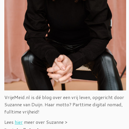
VrijeMeid.nl is dé blog over een vrij leven, opgericht door
Suzanne van Duijn. Haar motto? Parttime digital nomad,
fulltime vrijheid!
Lees
hier
meer over Suzanne >