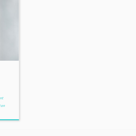
ent
 ton