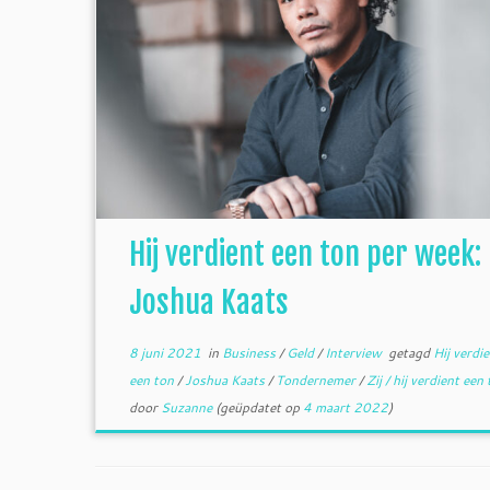
Hij verdient een ton per week:
Joshua Kaats
8 juni 2021
in
Business
/
Geld
/
Interview
getagd
Hij verdi
een ton
/
Joshua Kaats
/
Tondernemer
/
Zij / hij verdient een
door
Suzanne
(geüpdatet op
4 maart 2022
)