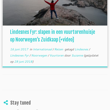
Lindesnes Fyr: slapen in een vuurtorenhuisje
op Noorwegen’s Zuidkaap [+video]
16 juni 2017
in
Internationaal
/
Reizen
getagd
Lindesnes
/
Lindesnes Fyr
/
Noorwegen
/
Vuurtoren
door
Suzanne
(geüpdatet
op
28 juni 2018
)
Stay tuned