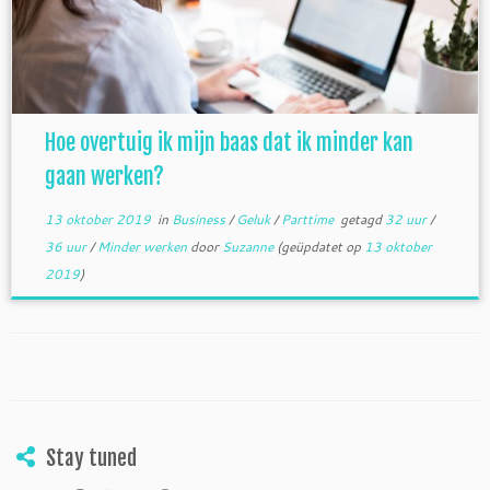
Hoe overtuig ik mijn baas dat ik minder kan
gaan werken?
13 oktober 2019
in
Business
/
Geluk
/
Parttime
getagd
32 uur
/
36 uur
/
Minder werken
door
Suzanne
(geüpdatet op
13 oktober
2019
)
Stay tuned