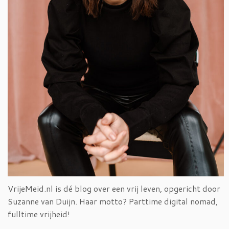
VrijeMeid.nl is dé blog over een vrij leven, opgericht door
Suzanne van Duijn. Haar motto? Parttime digital nomad,
fulltime vrijheid!