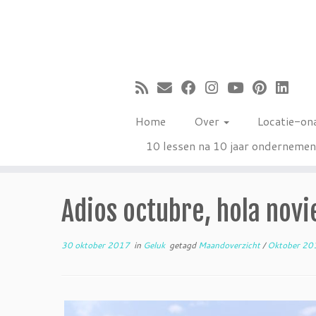
Ga
naar
inhoud
Home
Over
Locatie-on
10 lessen na 10 jaar onderneme
Adios octubre, hola nov
30 oktober 2017
in
Geluk
getagd
Maandoverzicht
/
Oktober 2