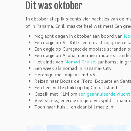
Dit was oktober
In oktober sliep ik slechts vier nachtjes van de m
of in Panama. En ik maakte heel wat mee! Een gre
Nog acht dagen in oktober aan boord van
No
Een dagje op St. Kitts: een prachtig groen eil
Een dagje op Curaçao: de mooiste stranden 
Een dagje op Aruba: nog meer mooie strande
Het einde van
Nomad Cruise
: aankomst in g
Een week als nomad in Panama-City
Herenigd met mijn vriend <3
Reizen naar Bocas del Toro, Boquete en Sant
Een heel vette duiktrip bij Coiba Island
Gezeik met KLM om
een geannuleerde vlucht
Veel stress, energie en geld verspild… maar 
Toch naar huis… en daar blij mee zijn!