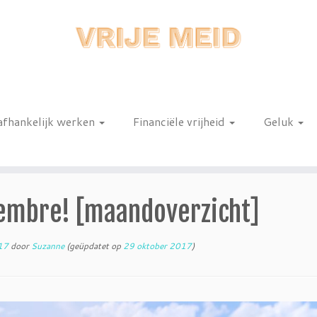
afhankelijk werken
Financiële vrijheid
Geluk
n
iembre! [maandoverzicht]
017
door
Suzanne
(geüpdatet op
29 oktober 2017
)