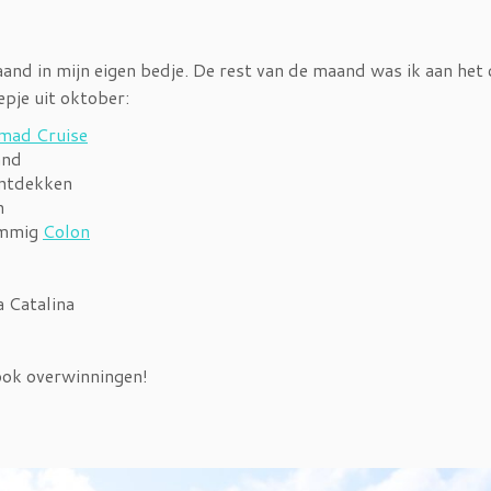
aand in mijn eigen bedje. De rest van de maand was ik aan het 
epje uit oktober:
mad Cruise
and
ontdekken
n
rmmig
Colon
a Catalina
ook overwinningen!