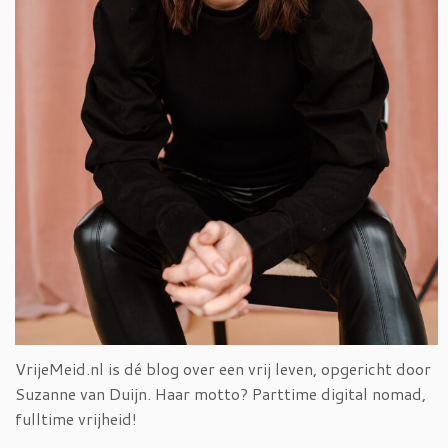
VrijeMeid.nl is dé blog over een vrij leven, opgericht door
Suzanne van Duijn. Haar motto? Parttime digital nomad,
fulltime vrijheid!