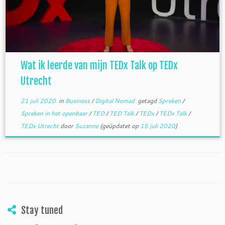
Wat ik leerde van mijn TEDx Talk op TEDx
Utrecht
21 juli 2020
in
Business
/
Digital Nomad
getagd
Spreken
/
Spreken in het openbaar
/
TED
/
TED Talk
/
TEDx
/
TEDx Talk
/
TEDx Utrecht
door
Suzanne
(geüpdatet op
15 juli 2020
)
Stay tuned