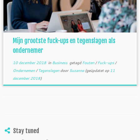
Mijn grootste fuck-ups en tegenslagen als
ondernemer
10 december 2018
in
Business
getagd
Fouten
/
Fuck-ups
/
Ondernemen
/
Tegenslagen
door
Suzanne
(geüpdatet op
11
december 2018
)
Stay tuned