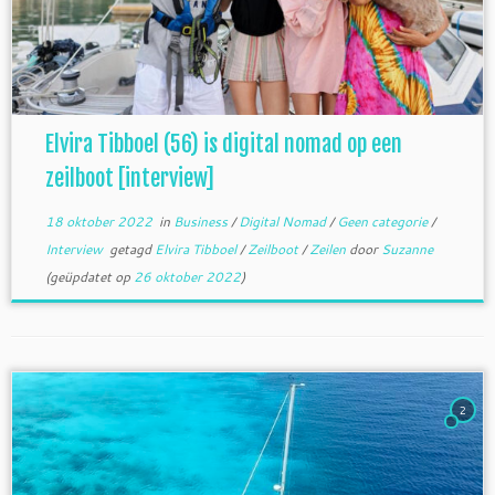
Elvira Tibboel (56) is digital nomad op een
zeilboot [interview]
18 oktober 2022
in
Business
/
Digital Nomad
/
Geen categorie
/
Interview
getagd
Elvira Tibboel
/
Zeilboot
/
Zeilen
door
Suzanne
(geüpdatet op
26 oktober 2022
)
2