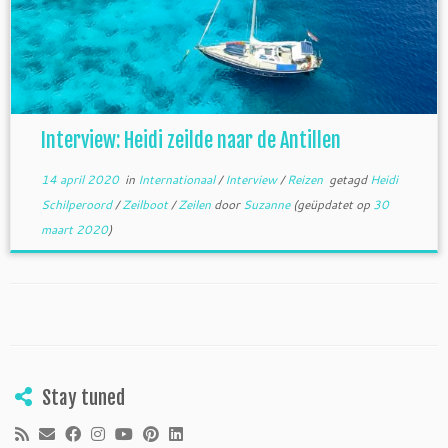
Interview: Heidi zeilde naar de Antillen
14 april 2020
in
Internationaal
/
Interview
/
Reizen
getagd
Heidi
Schilperoord
/
Zeilboot
/
Zeilen
door
Suzanne
(geüpdatet op
30
maart 2020
)
Stay tuned