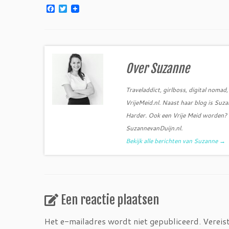
F
T
a
w
c
i
e
t
b
t
o
e
o
r
k
Over Suzanne
Traveladdict, girlboss, digital noma
VrijeMeid.nl. Naast haar blog is Su
Harder. Ook een Vrije Meid worden? S
SuzannevanDuijn.nl.
Bekijk alle berichten van Suzanne
→
Een reactie plaatsen
Het e-mailadres wordt niet gepubliceerd.
Vereis