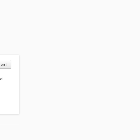
den
↓
oi