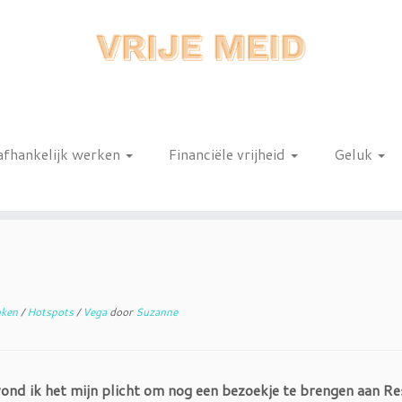
afhankelijk werken
Financiële vrijheid
Geluk
n
nken
/
Hotspots
/
Vega
door
Suzanne
 vond ik het mijn plicht om nog een bezoekje te brengen aan R