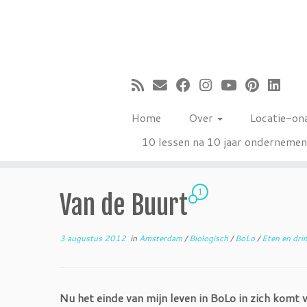
Ga
naar
inhoud
Home
Over
Locatie-on
10 lessen na 10 jaar onderneme
1
Van de Buurt
3 augustus 2012
in
Amsterdam
/
Biologisch
/
BoLo
/
Eten en dri
Nu het einde van mijn leven in BoLo in zich komt