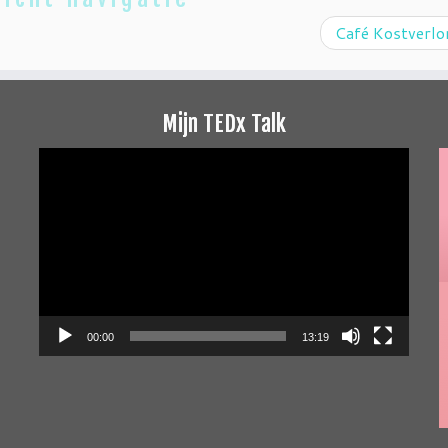
Café Kostverl
Mijn TEDx Talk
Videospeler
00:00
13:19