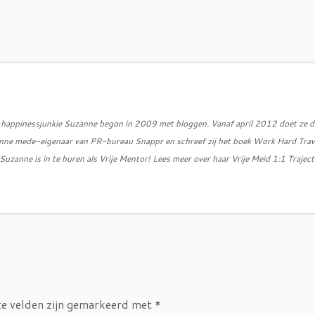
d, happinessjunkie Suzanne begon in 2009 met bloggen. Vanaf april 2012 doet ze d
zanne mede-eigenaar van PR-bureau Snappr en schreef zij het boek Work Hard Trav
uzanne is in te huren als Vrije Mentor! Lees meer over haar Vrije Meid 1:1 Traject
te velden zijn gemarkeerd met
*