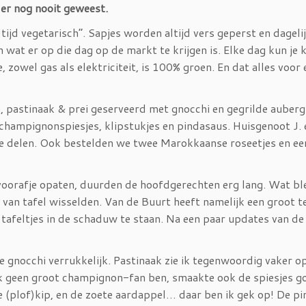
 er nog nooit geweest.
tijd vegetarisch”. Sapjes worden altijd vers geperst en dageli
wat er op die dag op de markt te krijgen is. Elke dag kun je 
, zowel gas als elektriciteit, is 100% groen. En dat alles voor 
, pastinaak & prei geserveerd met gnocchi en gegrilde auberg
champignonspiesjes, klipstukjes en pindasaus. Huisgenoot J. 
te delen. Ook bestelden we twee Marokkaanse roseetjes en ee
t voorafje opaten, duurden de hoofdgerechten erg lang. Wat bl
van tafel wisselden. Van de Buurt heeft namelijk een groot t
tafeltjes in de schaduw te staan. Na een paar updates van de
e gnocchi verrukkelijk. Pastinaak zie ik tegenwoordig vaker o
 ik geen groot champignon-fan ben, smaakte ook de spiesjes g
(plof)kip, en de zoete aardappel… daar ben ik gek op! De p