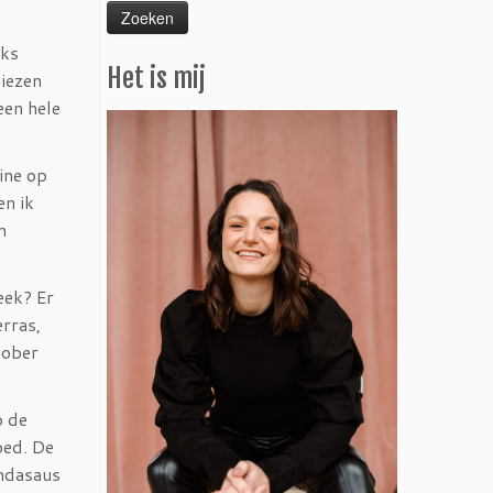
jks
Het is mij
kiezen
een hele
ine op
en ik
n
eek? Er
erras,
 ober
p de
oed. De
indasaus