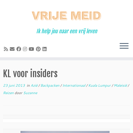
Ga
naar
inhoud
Ik help jou naar een vrij leven
KL voor insiders
23 juni 2013
in
Azië
/
Backpacken
/
Internationaal
/
Kuala Lumpur
/
Maleisië
/
Reizen
door
Suzanne