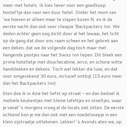
meer met hotels. Ik kies liever voor een goedkoop
hostel’tje dan voor een duur hotel. Onder het mom van
‘we hoeven er alleen maar te slapen kozen N. en ik de
eerste nacht dan ook voor cheapie ‘Backpackers Inn. We
deden echter geen oog dicht door al het lawaai, het licht
op de gang dat door ons raam scheen en het gebrek aan
een deken, dat we de volgende dag toch maar met
hangende pootjes naar het Swiss Inn liepen. Dit bleek een
prima hotelletje met douchecabine, airco, en schone witte
handdoeken en dekens. Toch wel lekker die luxe, en dat
voor omgerekend 30 euro, inclusief ontbijt (15 euro meer
dan het Backpackers Inn).
Eten doe ik in Azie het liefst op straat – en dan bedoel ik
mobiele keukentjes met kleine tafeltjes en stoeltjes, waar
je vanaf ’s morgens vroeg al de locals ziet zitten. De eerste
ochtend kon je me dan ook met een noedelsoepje in een
klein zijstraatje uittekenen. Lekker! ’s Avonds aten we, op