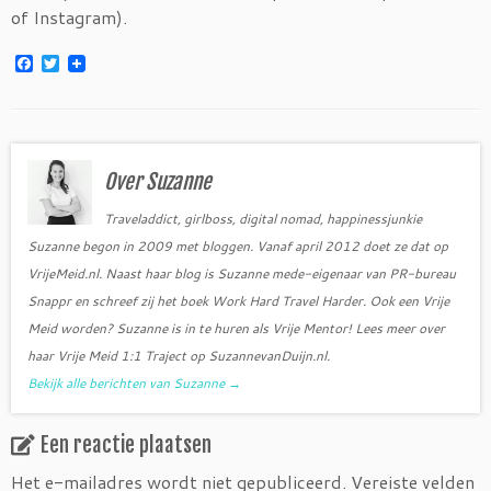
of Instagram).
F
T
a
w
c
i
e
t
b
t
o
e
o
r
Over Suzanne
k
Traveladdict, girlboss, digital nomad, happinessjunkie
Suzanne begon in 2009 met bloggen. Vanaf april 2012 doet ze dat op
VrijeMeid.nl. Naast haar blog is Suzanne mede-eigenaar van PR-bureau
Snappr en schreef zij het boek Work Hard Travel Harder. Ook een Vrije
Meid worden? Suzanne is in te huren als Vrije Mentor! Lees meer over
haar Vrije Meid 1:1 Traject op SuzannevanDuijn.nl.
Bekijk alle berichten van Suzanne
→
Een reactie plaatsen
Het e-mailadres wordt niet gepubliceerd.
Vereiste velden