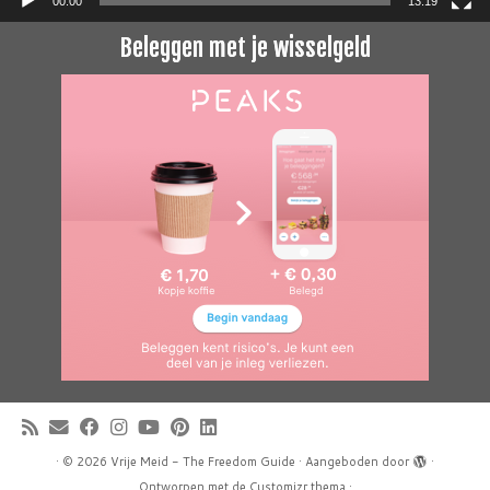
00:00
13:19
Beleggen met je wisselgeld
·
© 2026
Vrije Meid - The Freedom Guide
·
Aangeboden door
·
Ontworpen met de
Customizr thema
·