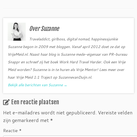
a
w
c
i
e
t
b
t
o
e
o
r
Over Suzanne
k
Traveladdict, girlboss, digital nomad, happinessjunkie
Suzanne begon in 2009 met bloggen. Vanaf april 2012 doet ze dat op
VrijeMeid.nl. Naast haar blog is Suzanne mede-eigenaar van PR-bureau
Snappr en schreef zij het boek Work Hard Travel Harder. Ook een Vrije
Meid worden? Suzanne is in te huren als Vrije Mentor! Lees meer over
haar Vrije Meid 1:1 Traject op SuzannevanDuijn.nl.
Bekijk alle berichten van Suzanne
→
Een reactie plaatsen
Het e-mailadres wordt niet gepubliceerd.
Vereiste velden
zijn gemarkeerd met
*
Reactie
*