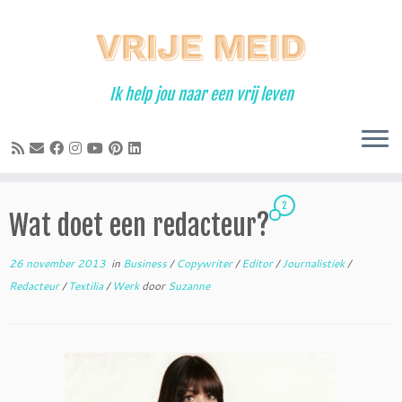
Ga
naar
inhoud
Ik help jou naar een vrij leven
2
Wat doet een redacteur?
26 november 2013
in
Business
/
Copywriter
/
Editor
/
Journalistiek
/
Redacteur
/
Textilia
/
Werk
door
Suzanne