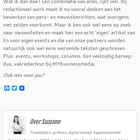
Wat ik dan doe? Een combinatie van alles, lijkt wel. Bij
redactioneel werk moet ik nu vooral denken aan het
bewerken van pers- en nieuwsberichten, wat overigens
niet zelden voorkomt. Maar ik ben ook wel eens op zoek
naar nieuwsfeiten en maak hier een echt ‘eigen’ artikel van.
En voor eigen events en die van onze partners worden
natuurlijk ook wel eens wervende teksten geschreven.
Plus: events, workshops, columns. Een veelzijdig beroep
dus, vakredacteur bij MYbusinessmedia.
Ook iets voor jou?
F
T
a
w
c
i
e
t
b
t
o
e
o
r
Over Suzanne
k
Traveladdict, girlboss, digital nomad, happinessjunkie