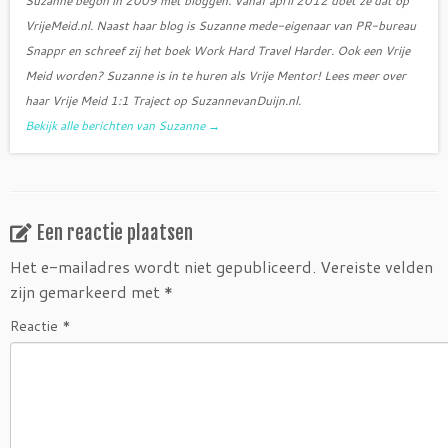
Suzanne begon in 2009 met bloggen. Vanaf april 2012 doet ze dat op
VrijeMeid.nl. Naast haar blog is Suzanne mede-eigenaar van PR-bureau
Snappr en schreef zij het boek Work Hard Travel Harder. Ook een Vrije
Meid worden? Suzanne is in te huren als Vrije Mentor! Lees meer over
haar Vrije Meid 1:1 Traject op SuzannevanDuijn.nl.
Bekijk alle berichten van Suzanne
→
Een reactie plaatsen
Het e-mailadres wordt niet gepubliceerd.
Vereiste velden
zijn gemarkeerd met
*
Reactie
*