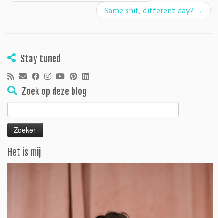
Same shit, different day?
→
Stay tuned
Zoek op deze blog
Zoeken
naar:
Het is mij