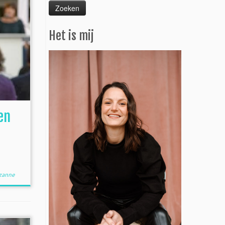
Het is mij
en
zanne