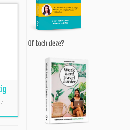
Of toch deze?
kig
t
/