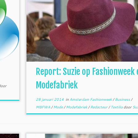
Report: Suzie op Fashionweek 
Modefabriek
door
28 januari 2014
in
Amsterdam Fashionweek
/
Business
/
MBFWA
/
Mode
/
Modefabriek
/
Redacteur
/
Textilia
door
Su