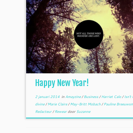
Happy New Year!
2 januari 2014
in
Amayzine
/
Business
/
Harriet Calo
/
Isn't 
divine
/
Marie Claire
/
May-Britt Mobach
/
Pauline Breeuws
Redacteur
/
Rewear
door
Suzanne