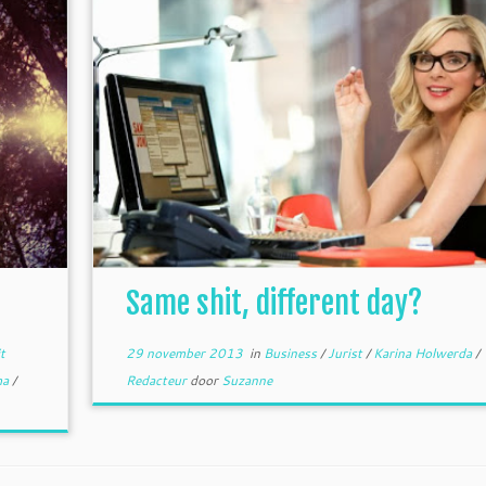
Same shit, different day?
it
29 november 2013
in
Business
/
Jurist
/
Karina Holwerda
/
ma
/
Redacteur
door
Suzanne