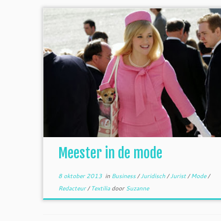
Meester in de mode
8 oktober 2013
in
Business
/
Juridisch
/
Jurist
/
Mode
/
Redacteur
/
Textilia
door
Suzanne