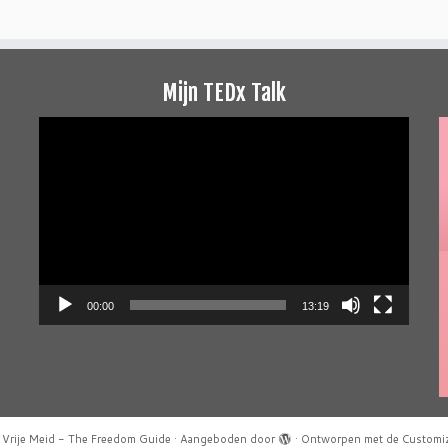
Mijn TEDx Talk
Videospeler
00:00
13:19
Vrije Meid - The Freedom Guide
·
Aangeboden door
·
Ontworpen met de
Customi