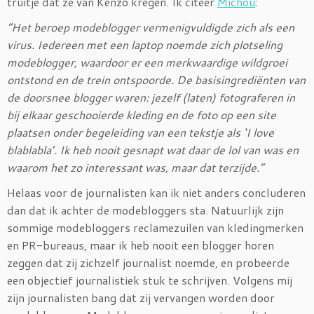
truitje dat ze van Kenzo kregen. Ik citeer
Michou
:
“Het beroep modeblogger vermenigvuldigde zich als een
virus. Iedereen met een laptop noemde zich plotseling
modeblogger, waardoor er een merkwaardige wildgroei
ontstond en de trein ontspoorde. De basisingrediënten van
de doorsnee blogger waren: jezelf (laten) fotograferen in
bij elkaar geschooierde kleding en de foto op een site
plaatsen onder begeleiding van een tekstje als ‘I love
blablabla’. Ik heb nooit gesnapt wat daar de lol van was en
waarom het zo interessant was, maar dat terzijde.”
Helaas voor de journalisten kan ik niet anders concluderen
dan dat ik achter de modebloggers sta. Natuurlijk zijn
sommige modebloggers reclamezuilen van kledingmerken
en PR-bureaus, maar ik heb nooit een blogger horen
zeggen dat zij zichzelf journalist noemde, en probeerde
een objectief journalistiek stuk te schrijven. Volgens mij
zijn journalisten bang dat zij vervangen worden door