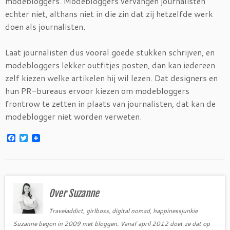
modebloggers. Modebloggers vervangen journalisten
echter niet, althans niet in die zin dat zij hetzelfde werk
doen als journalisten.
Laat journalisten dus vooral goede stukken schrijven, en
modebloggers lekker outfitjes posten, dan kan iedereen
zelf kiezen welke artikelen hij wil lezen. Dat designers en
hun PR-bureaus ervoor kiezen om modebloggers
frontrow te zetten in plaats van journalisten, dat kan de
modeblogger niet worden verweten.
F
T
a
w
c
i
e
t
b
t
o
e
o
r
Over Suzanne
k
Traveladdict, girlboss, digital nomad, happinessjunkie
Suzanne begon in 2009 met bloggen. Vanaf april 2012 doet ze dat op