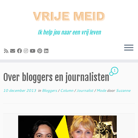
Ga
naar
inhoud
Ik help jou naar een vrij leven
1
Over bloggers en journalisten
10 december 2013
in
Bloggers
/
Column
/
Journalist
/
Mode
door
Suzanne