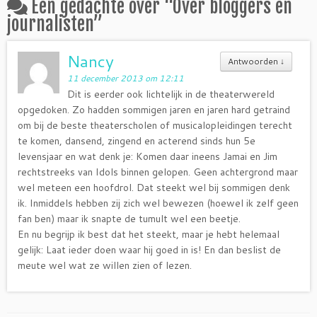
Een gedachte over “
Over bloggers en
journalisten
”
Nancy
Antwoorden
↓
11 december 2013 om 12:11
Dit is eerder ook lichtelijk in de theaterwereld
opgedoken. Zo hadden sommigen jaren en jaren hard getraind
om bij de beste theaterscholen of musicalopleidingen terecht
te komen, dansend, zingend en acterend sinds hun 5e
levensjaar en wat denk je: Komen daar ineens Jamai en Jim
rechtstreeks van Idols binnen gelopen. Geen achtergrond maar
wel meteen een hoofdrol. Dat steekt wel bij sommigen denk
ik. Inmiddels hebben zij zich wel bewezen (hoewel ik zelf geen
fan ben) maar ik snapte de tumult wel een beetje.
En nu begrijp ik best dat het steekt, maar je hebt helemaal
gelijk: Laat ieder doen waar hij goed in is! En dan beslist de
meute wel wat ze willen zien of lezen.