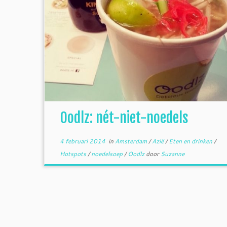
Oodlz: nét-niet-noedels
4 februari 2014
in
Amsterdam
/
Azië
/
Eten en drinken
/
Hotspots
/
noedelsoep
/
Oodlz
door
Suzanne