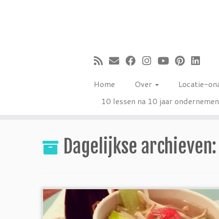
Ga
naar
inhoud
Home
Over
Locatie-on
10 lessen na 10 jaar onderneme
Dagelijkse archieven