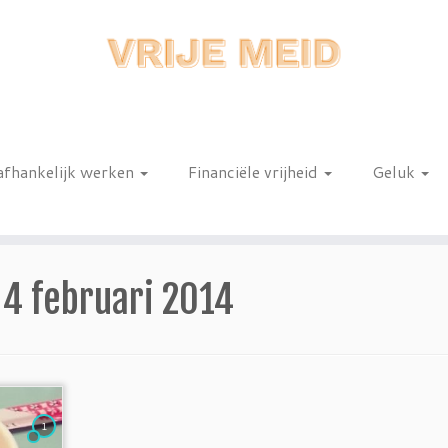
afhankelijk werken
Financiële vrijheid
Geluk
n
:
4 februari 2014
1