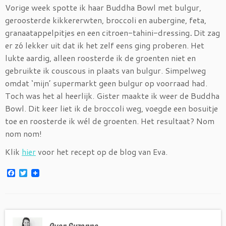
Vorige week spotte ik haar Buddha Bowl met bulgur,
geroosterde kikkererwten, broccoli en aubergine, feta,
granaatappelpitjes en een citroen-tahini-dressing
.
Dit zag
er zó lekker uit dat ik het zelf eens ging proberen. Het
lukte aardig, alleen roosterde ik de groenten niet en
gebruikte ik couscous in plaats van bulgur. Simpelweg
omdat ‘mijn’ supermarkt geen bulgur op voorraad had.
Toch was het al heerlijk. Gister maakte ik weer de Buddha
Bowl. Dit keer liet ik de broccoli weg, voegde een bosuitje
toe en roosterde ik wél de groenten. Het resultaat? Nom
nom nom!
Klik
hier
voor het recept op de blog van Eva.
F
T
a
w
c
i
e
t
b
t
o
e
o
r