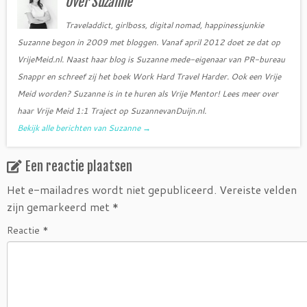
Over Suzanne
k
Traveladdict, girlboss, digital nomad, happinessjunkie
Suzanne begon in 2009 met bloggen. Vanaf april 2012 doet ze dat op
VrijeMeid.nl. Naast haar blog is Suzanne mede-eigenaar van PR-bureau
Snappr en schreef zij het boek Work Hard Travel Harder. Ook een Vrije
Meid worden? Suzanne is in te huren als Vrije Mentor! Lees meer over
haar Vrije Meid 1:1 Traject op SuzannevanDuijn.nl.
Bekijk alle berichten van Suzanne
→
Een reactie plaatsen
Het e-mailadres wordt niet gepubliceerd.
Vereiste velden
zijn gemarkeerd met
*
Reactie
*